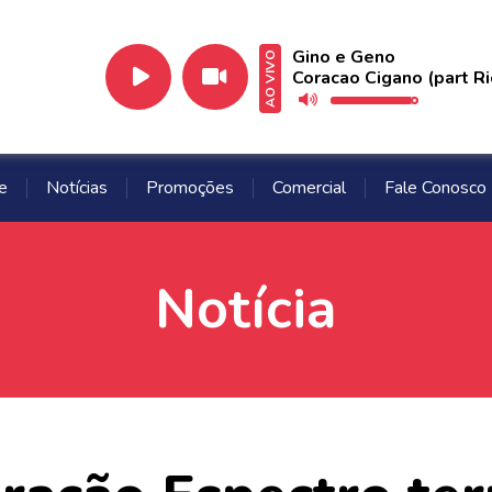
Gino e Geno
AO VIVO
Coracao Cigano (part Ri
e
Notícias
Promoções
Comercial
Fale Conosco
Notícia