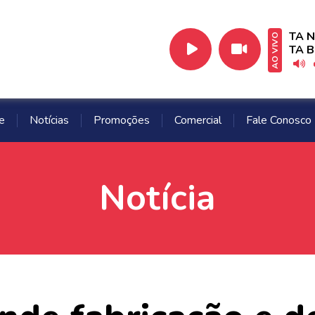
TA N
AO VIVO
TA 
e
Notícias
Promoções
Comercial
Fale Conosco
Notícia