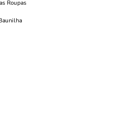
das Roupas
c
Baunilha