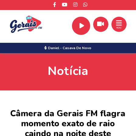
MENU
Daniel
-
Casava De Novo
Notícia
Câmera da Gerais FM flagra
momento exato de raio
caindo na noite deste