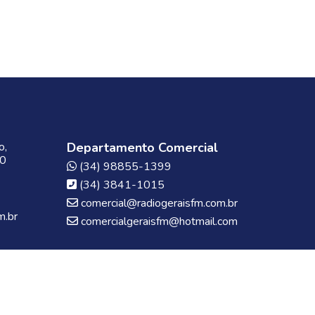
o,
Departamento Comercial
00
(34) 98855-1399
(34) 3841-1015
comercial@radiogeraisfm.com.br
m.br
comercialgeraisfm@hotmail.com