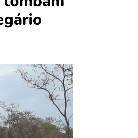
e tombam
egário