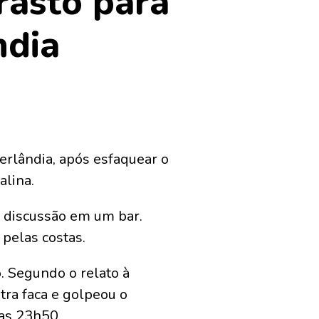
rasto para
ndia
erlândia, após esfaquear o
alina.
 discussão em um bar.
pelas costas.
o. Segundo o relato à
utra faca e golpeou o
das 23h50.