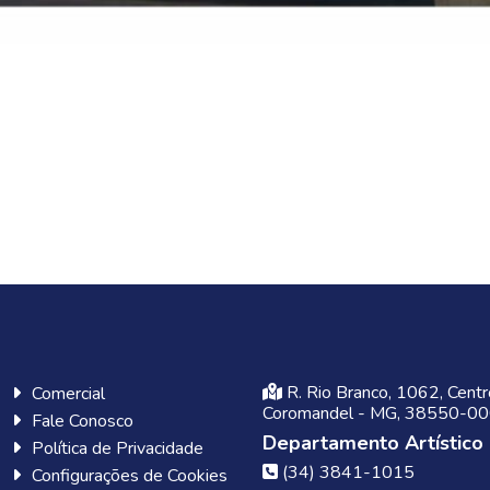
R. Rio Branco, 1062, Centr
Comercial
Coromandel - MG, 38550-0
Fale Conosco
Departamento Artístico
Política de Privacidade
(34) 3841-1015
Configurações de Cookies