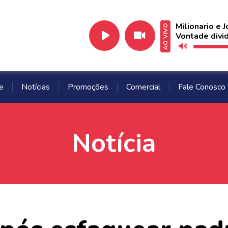
Milionario e 
AO VIVO
Vontade divid
e
Notícias
Promoções
Comercial
Fale Conosco
Notícia