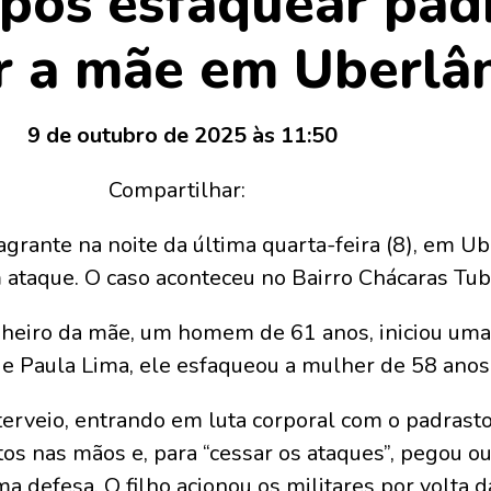
após esfaquear pad
r a mãe em Uberlâ
9 de outubro de 2025 às 11:50
Compartilhar:
rante na noite da última quarta-feira (8), em Ub
ataque. O caso aconteceu no Bairro Chácaras Tub
eiro da mãe, um homem de 61 anos, iniciou uma
e Paula Lima, ele esfaqueou a mulher de 58 anos 
interveio, entrando em luta corporal com o padrast
ntos nas mãos e, para “cessar os ataques”, pegou o
a defesa. O filho acionou os militares por volta 