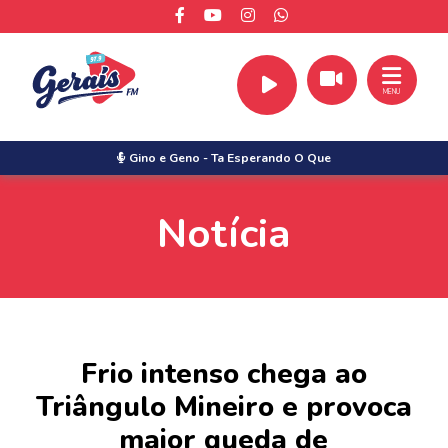
MENU
Gino e Geno
-
Ta Esperando O Que
Notícia
Frio intenso chega ao
Triângulo Mineiro e provoca
maior queda de