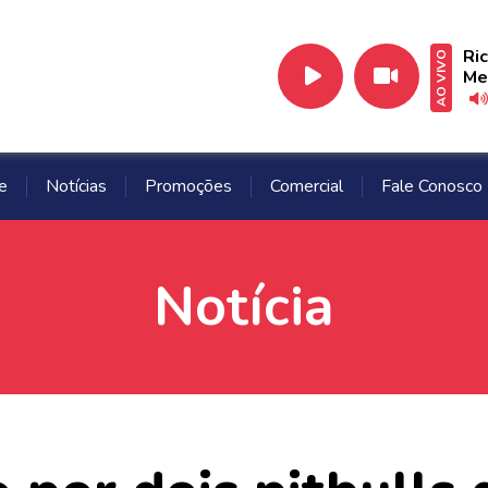
Ri
AO VIVO
Me
e
Notícias
Promoções
Comercial
Fale Conosco
Notícia