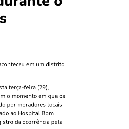
 durante o
s
 aconteceu em um distrito
a terça-feira (29),
tram o momento em que os
ido por moradores locais
hado ao Hospital Bom
istro da ocorrência pela