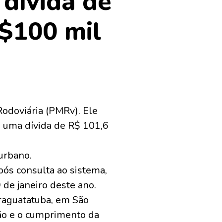
dívida de
R$100 mil
odoviária (PMRv). Ele
o uma dívida de R$ 101,6
urbano.
ós consulta ao sistema,
de janeiro deste ano.
raguatatuba, em São
isão e o cumprimento da