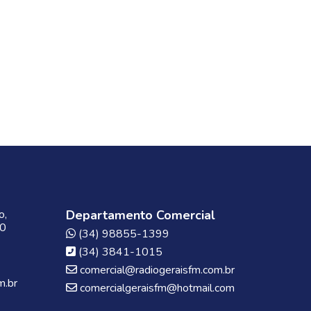
o,
Departamento Comercial
00
(34) 98855-1399
(34) 3841-1015
comercial@radiogeraisfm.com.br
m.br
comercialgeraisfm@hotmail.com