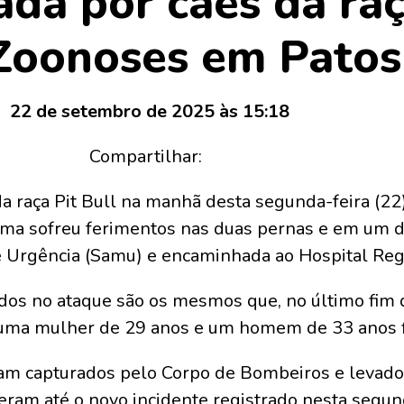
da por cães da raç
Zoonoses em Patos
22 de setembro de 2025 às 15:18
Compartilhar:
a raça Pit Bull na manhã desta segunda-feira (22
ima sofreu ferimentos nas duas pernas e em um do
 Urgência (Samu) e encaminhada ao Hospital Regi
dos no ataque são os mesmos que, no último fim
o, uma mulher de 29 anos e um homem de 33 anos f
ram capturados pelo Corpo de Bombeiros e levado
am até o novo incidente registrado nesta segund