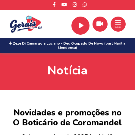
MENU
Zeze Di Camargo e Luciano
-
Deu Ocupado De Novo (part Marilia
Mendonca)
Notícia
Novidades e promoções no
O Boticário de Coromandel