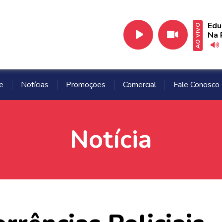
Edu
AO VIVO
Na 
e
Notícias
Promoções
Comercial
Fale Conosco
Notícia