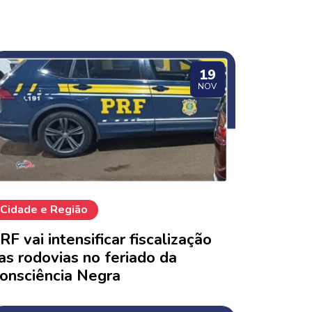
19
NOV
Cidade e Região
RF vai intensificar fiscalização
as rodovias no feriado da
onsciência Negra