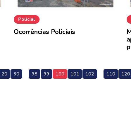
Policial
Ocorrências Policiais
M
a
p
20
30
98
99
100
101
102
110
120