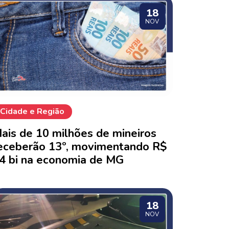
18
NOV
Cidade e Região
ais de 10 milhões de mineiros
eceberão 13º, movimentando R$
4 bi na economia de MG
18
NOV