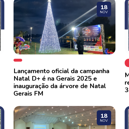
18
NOV
Lançamento oficial da campanha
M
Natal D+ é na Gerais 2025 e
r
inauguração da árvore de Natal
3
Gerais FM
18
NOV