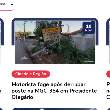
19
NOV
Cidade e Região
Motorista foge após derrubar
P
a
poste na MGC-354 em Presidente
n
Olegário
C