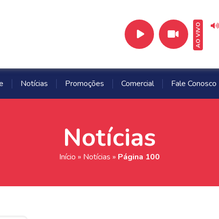
AO VIVO
e
Notícias
Promoções
Comercial
Fale Conosco
Notícias
Início
»
Notícias
»
Página 100