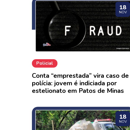
18
NOV
Policial
Conta “emprestada” vira caso de
polícia: jovem é indiciada por
estelionato em Patos de Minas
18
NOV