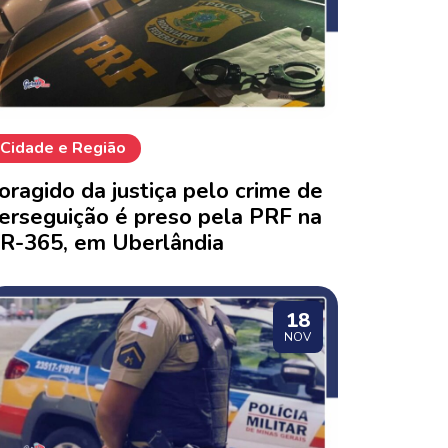
Cidade e Região
oragido da justiça pelo crime de
erseguição é preso pela PRF na
R-365, em Uberlândia
18
NOV