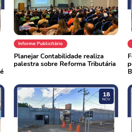
Informe Publicitário
Planejar Contabilidade realiza
F
palestra sobre Reforma Tributária
p
té
B
18
NOV