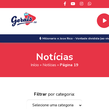
Milionario e Jose Rico
-
Vontade dividida (ao vi
Notícias
Início
»
Notícias
»
Página 19
Filtrar
por categoria: