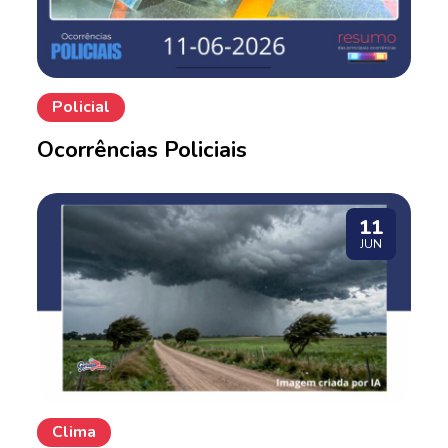
Policial
Ocorrências Policiais
11
JUN
Clima