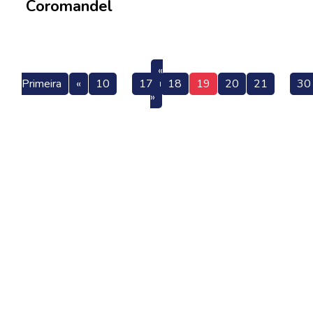
Coromandel
«
Primeira
«
10
17
18
19
20
21
30
»