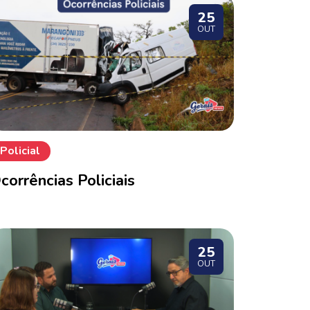
25
OUT
Policial
corrências Policiais
25
OUT