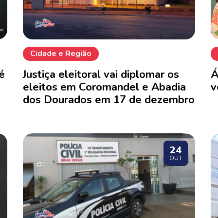
Cidade e Região
é
Justiça eleitoral vai diplomar os
Á
eleitos em Coromandel e Abadia
v
dos Dourados em 17 de dezembro
24
OUT