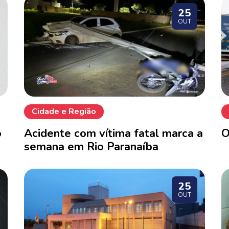
25
OUT
Cidade e Região
o
Acidente com vítima fatal marca a
O
semana em Rio Paranaíba
25
OUT