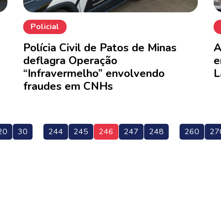
Policial
Polícia Civil de Patos de Minas
A
deflagra Operação
e
“Infravermelho” envolvendo
L
fraudes em CNHs
20
30
244
245
246
247
248
260
27