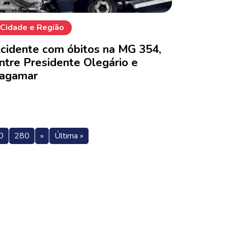
Cidade e Região
cidente com óbitos na MG 354,
ntre Presidente Olegário e
agamar
0
280
»
Última »