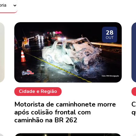
28
OUT
Cidade e Região
Motorista de caminhonete morre
C
após colisão frontal com
q
caminhão na BR 262