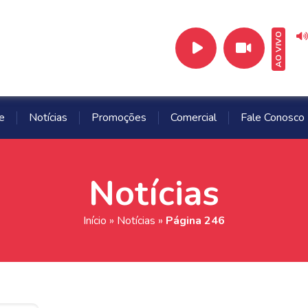
AO VIVO
e
Notícias
Promoções
Comercial
Fale Conosco
Notícias
Início
»
Notícias
»
Página 246