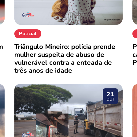
Policial
m
Triângulo Mineiro: polícia prende
P
mulher suspeita de abuso de
c
vulnerável contra a enteada de
P
três anos de idade
21
OUT