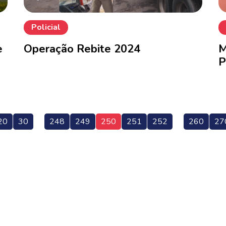
Policial
e
Operação Rebite 2024
M
P
20
30
248
249
250
251
252
260
27