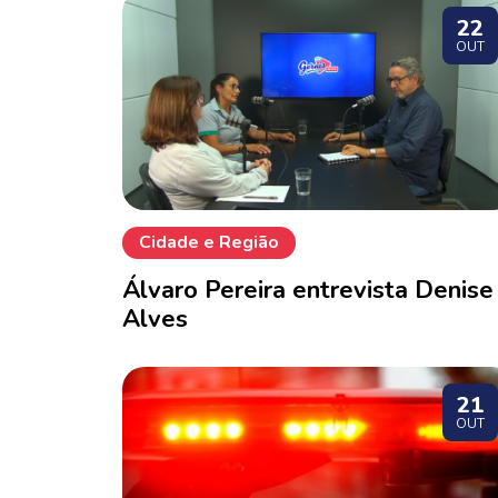
22
OUT
Cidade e Região
Álvaro Pereira entrevista Denise
Alves
21
OUT