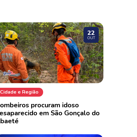
22
OUT
Cidade e Região
ombeiros procuram idoso
esaparecido em São Gonçalo do
baeté