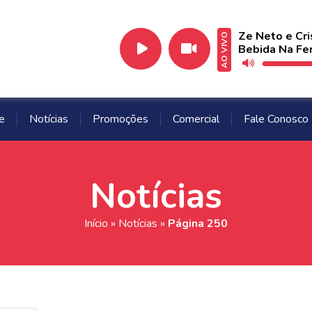
Ze Neto e Cri
AO VIVO
Bebida Na Fer
e
Notícias
Promoções
Comercial
Fale Conosco
Notícias
Início
»
Notícias
»
Página 250