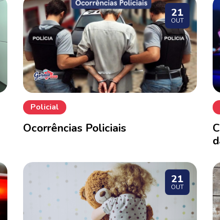
21
OUT
Policial
Ocorrências Policiais
C
d
21
OUT