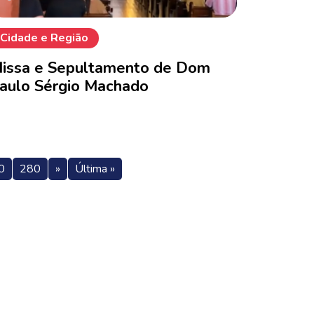
Cidade e Região
issa e Sepultamento de Dom
aulo Sérgio Machado
0
280
»
Última »