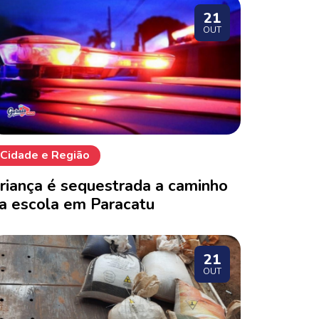
21
OUT
Cidade e Região
riança é sequestrada a caminho
a escola em Paracatu
21
OUT