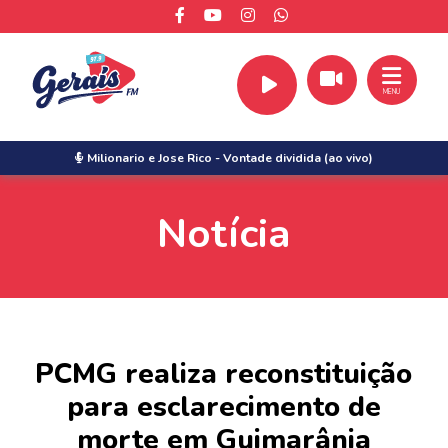
MENU
Milionario e Jose Rico
-
Vontade dividida (ao vivo)
Notícia
PCMG realiza reconstituição
para esclarecimento de
morte em Guimarânia