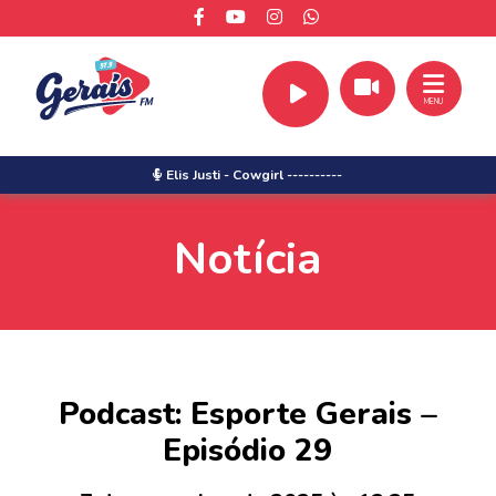
MENU
Elis Justi
-
Cowgirl ----------
Notícia
Podcast: Esporte Gerais –
Episódio 29