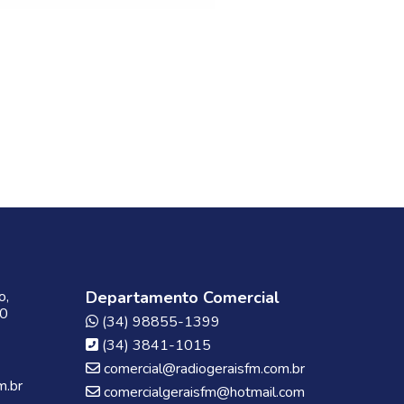
o,
Departamento Comercial
00
(34) 98855-1399
(34) 3841-1015
comercial@radiogeraisfm.com.br
m.br
comercialgeraisfm@hotmail.com