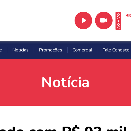
AO VIVO
e
Notícias
Promoções
Comercial
Fale Conosco
Notícia