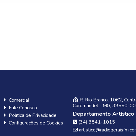
R. Rio Branco, 1062, Centr
Comercial
Coromandel - MG, 38550-0
Fale Conosco
Departamento Artístico
Política de Privacidade
(34) 3841-1015
Configurações de Cookies
artistico@radiogeraisfm.co