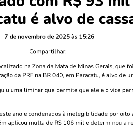
rado com R$ 93 mil
atu é alvo de cass
7 de novembro de 2025 às 15:26
Compartilhar:
localizado na Zona da Mata de Minas Gerais, que f
zação da PRF na BR 040, em Paracatu, é alvo de u
guiu uma liminar que permite que ele e o vice pe
ste ano e condenados à inelegibilidade por oito a
ém aplicou multa de R$ 106 mil e determinou a re