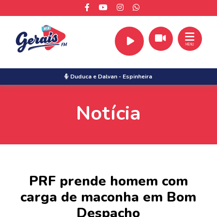
MENU
Duduca e Dalvan
-
Espinheira
Notícia
PRF prende homem com
carga de maconha em Bom
Despacho