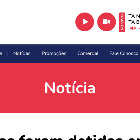
TA N
AO VIVO
TA 
e
Notícias
Promoções
Comercial
Fale Conosco
Notícia