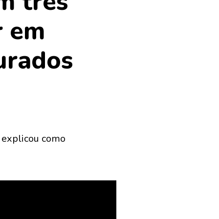
m três
r em
urados
 explicou como