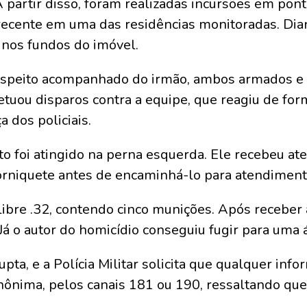
A partir disso, foram realizadas incursões em pon
recente em uma das residências monitoradas. Diant
 nos fundos do imóvel.
suspeito acompanhado do irmão, ambos armados e 
uou disparos contra a equipe, que reagiu de for
a dos policiais.
to foi atingido na perna esquerda. Ele recebeu a
torniquete antes de encaminhá-lo para atendimen
ibre .32, contendo cinco munições. Após receber a
. Já o autor do homicídio conseguiu fugir para uma
ta, e a Polícia Militar solicita que qualquer inf
nônima, pelos canais 181 ou 190, ressaltando que 