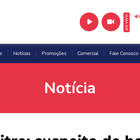
AO VIVO
e
Notícias
Promoções
Comercial
Fale Conosco
Notícia