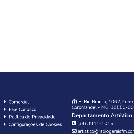
R. Rio Branco, 1062, Centr
Comercial
Coromandel - MG, 38550-0
Fale Conosco
Departamento Artístico
Política de Privacidade
(34) 3841-1015
Configurações de Cookies
artistico@radiogeraisfm.co