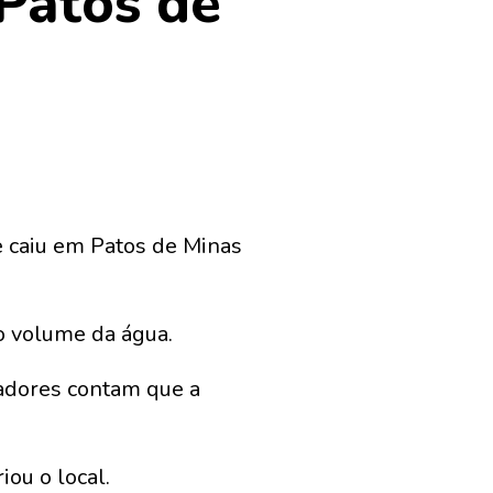
Patos de
 caiu em Patos de Minas
o volume da água.
radores contam que a
ou o local.