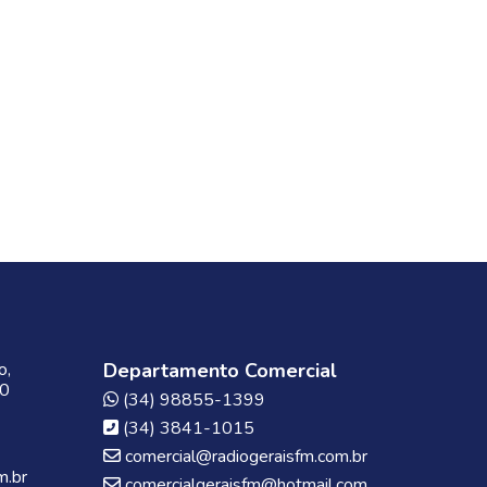
o,
Departamento Comercial
00
(34) 98855-1399
(34) 3841-1015
comercial@radiogeraisfm.com.br
m.br
comercialgeraisfm@hotmail.com