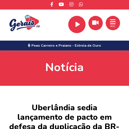
MENU
Peao Carreiro e Praiano
-
Estrela de Ouro
Notícia
Uberlândia sedia
lançamento de pacto em
defesa da duplicação da BR-