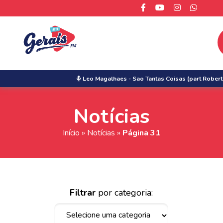
Leo Magalhaes
-
Sao Tantas Coisas (part Robert
Notícias
Início
»
Notícias
»
Página 31
Filtrar
por categoria: