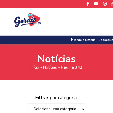
Jorge e Mateus
-
Sosseguei
Notícias
Início
»
Notícias
»
Página 342
Filtrar
por categoria: