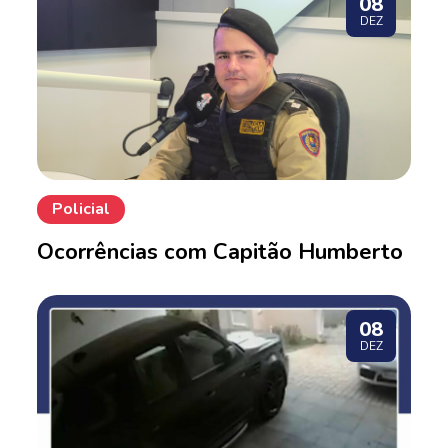
08
DEZ
Policial
Ocorrências com Capitão Humberto
08
DEZ