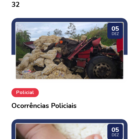
32
05
DEZ
Policial
Ocorrências Policiais
05
DEZ