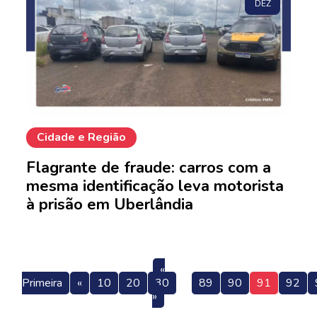
DEZ
Cidade e Região
Flagrante de fraude: carros com a
mesma identificação leva motorista
à prisão em Uberlândia
«
Primeira
«
10
20
30
89
90
91
92
»