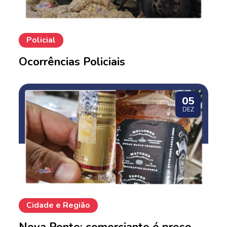
Policial
Ocorrências Policiais
05
DEZ
Cidade e Região