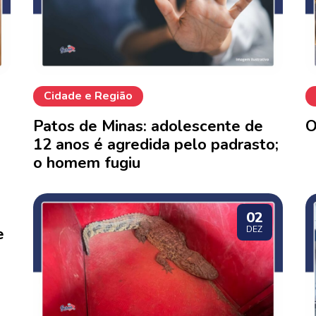
Cidade e Região
Patos de Minas: adolescente de
O
12 anos é agredida pelo padrasto;
o homem fugiu
02
e
DEZ