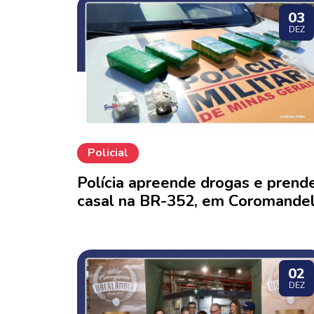
03
DEZ
Policial
Polícia apreende drogas e prend
casal na BR-352, em Coromande
02
DEZ