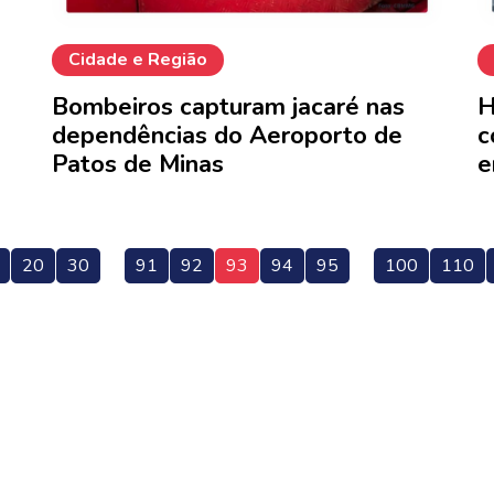
Cidade e Região
Bombeiros capturam jacaré nas
H
dependências do Aeroporto de
c
Patos de Minas
e
20
30
91
92
93
94
95
100
110