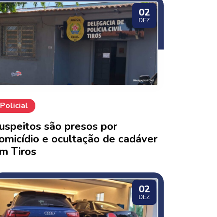
02
DEZ
Policial
uspeitos são presos por
omicídio e ocultação de cadáver
m Tiros
02
DEZ