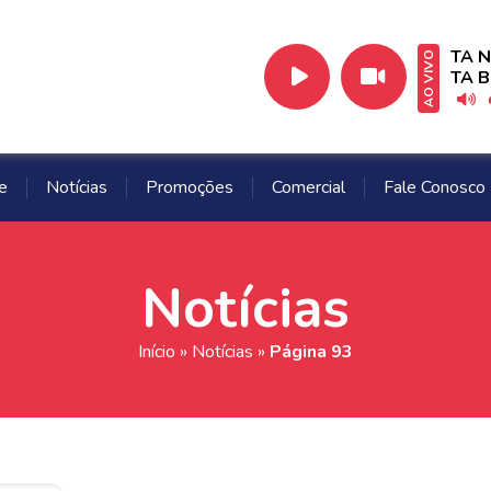
TA N
AO VIVO
TA 
e
Notícias
Promoções
Comercial
Fale Conosco
Notícias
Início
»
Notícias
»
Página 93