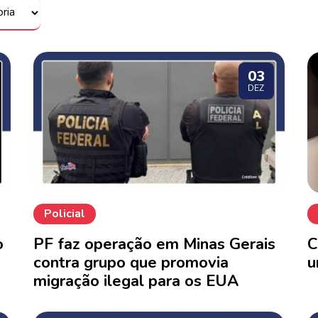
03
DEZ
Policial
o
PF faz operação em Minas Gerais
C
contra grupo que promovia
u
migração ilegal para os EUA