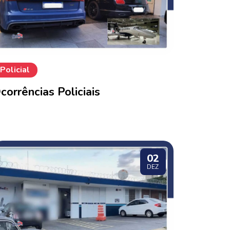
Policial
corrências Policiais
02
DEZ