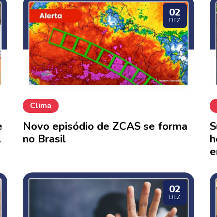
02
DEZ
Clima
e
Novo episódio de ZCAS se forma
S
l
no Brasil
h
e
02
DEZ